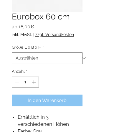
Eurobox 60 cm
Sale-
ab
18,00€
Preis
inkl. MwSt.
|
zzgl. Versandkosten
Größe L x B x H
*
Anzahl
*
In den Warenkorb
Erhältlich in 3
verschiedenen Höhen
Farbe: Grau